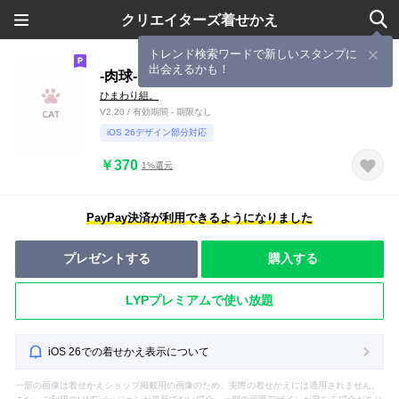
クリエイターズ着せかえ
トレンド検索ワードで新しいスタンプに
出会えるかも！
-肉球- 03
ひまわり組。
V2.20 / 有効期間 - 期限なし
iOS 26デザイン部分対応
￥370
1%還元
PayPay決済が利用できるようになりました
プレゼントする
購入する
LYPプレミアムで使い放題
iOS 26での着せかえ表示について
一部の画像は着せかえショップ掲載用の画像のため、実際の着せかえには適用されません。