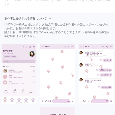
また、ご利用のLINEバージョンが最新でない場合、一部の画面デザインが異なる場合があり
ます。
制作者に提供される情報について
LINEヤフー株式会社はスタンプ/絵文字/着せかえ制作者への売上レポートの提供の
ために、お客様の購入情報を利用します。
購入日付、登録国情報は制作者から確認することができます。(お客様を直接識別可
能な情報は含まれません)