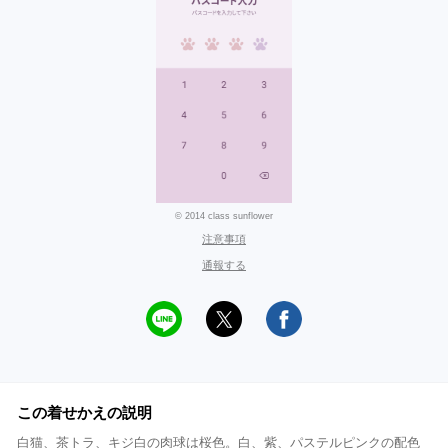
© 2014 class sunflower
注意事項
通報する
この着せかえの説明
白猫、茶トラ、キジ白の肉球は桜色。白、紫、パステルピンクの配色