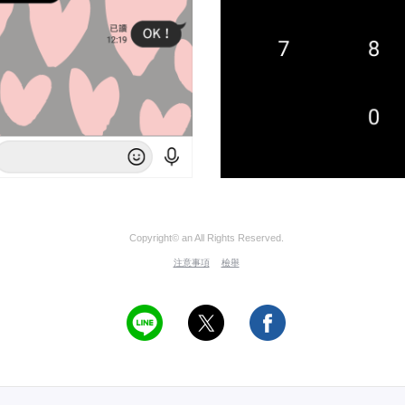
Copyright© an All Rights Reserved.
注意事項
檢舉