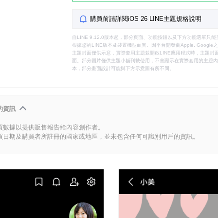
購買前請詳閱iOS 26 LINE主題規格說明
自LINE 9.12.0版本起，部分頁面、功能按鈕以及下方功能選單
根據您的LINE版本及裝置機型而異。因平台開發商Apple, Goog
主題封面僅供示意，實際套用主題並開啟LINE應用程式時，主題封面
面。部分圖片僅供主題小舖刊載使用，不會顯示在實際套用的主題內。
本，部分畫面設計可能與下方示意圖有所不同。
的資訊
買數據以提供販售報告給內容創作者。
買日期及購買者所註冊的國家或地區，並未包含任何可識別用戶的資訊。