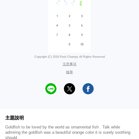
Copyright (C) 2016 Push Champy All Rights Reserved
注意事項
檢舉
主題說明
Goldfish to be loved by the world as ornamental fish . Talk while
admiring the goldfish was a beautiful orange color it is surely soothing
should .