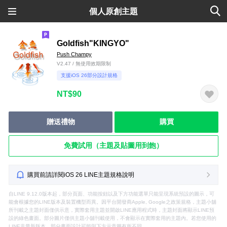
個人原創主題
Goldfish"KINGYO"
Push Champy
V2.47 / 無使用效期限制
支援iOS 26部分設計規格
NT$90
贈送禮物
購買
免費試用（主題及貼圖用到飽）
購買前請詳閱iOS 26 LINE主題規格說明
自LINE 9.12.0版本起，部分頁面、功能按鈕以及下方功能選單只能呈現系統預設的圖示，可
能會根據您的LINE版本及裝置機型而異。因平台開發商Apple, Google之政策規格，主題小舖
所刊載之主題封面僅供示意，實際套用主題並開啟LINE應用程式時，主題封面將顯示LINE預
設的綠色畫面。部分圖片僅供主題小舖刊載使用，不會顯示在實際套用的主題內。若您使用的
LINE非最新版本，部分畫面設計可能與下方示意圖有所不同。