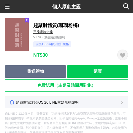
個人原創主題
超聚財體質(珊瑚粉橘)
王氏家族企業
V1.37 / 無使用效期限制
支援iOS 26部分設計規格
NT$30
贈送禮物
購買
免費試用（主題及貼圖用到飽）
購買前請詳閱iOS 26 LINE主題規格說明
自LINE 9.12.0版本起，部分頁面、功能按鈕以及下方功能選單只能呈現系統預設的圖示，可
能會根據您的LINE版本及裝置機型而異。因平台開發商Apple, Google之政策規格，主題小舖
所刊載之主題封面僅供示意，實際套用主題並開啟LINE應用程式時，主題封面將顯示LINE預
設的綠色畫面。部分圖片僅供主題小舖刊載使用，不會顯示在實際套用的主題內。若您使用的
LINE非最新版本，部分畫面設計可能與下方示意圖有所不同。