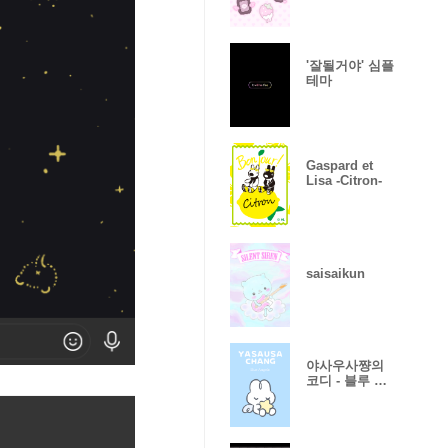
'잘될거야' 심플
테마
Gaspard et
Lisa -Citron-
saisaikun
야사우사쨩의
코디 - 블루 엔
젤스