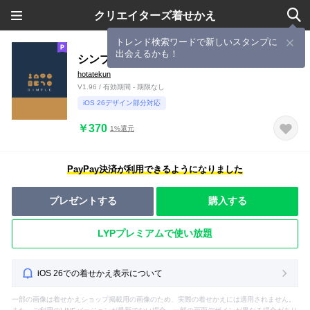
クリエイターズ着せかえ
トレンド検索ワードで新しいスタンプに
出会えるかも！
シンプル（brown blue)V.441
hotatekun
V1.96 / 有効期間 - 期限なし
iOS 26デザイン部分対応
￥370
1%還元
PayPay決済が利用できるようになりました
プレゼントする
購入する
LYPプレミアムで使い放題
iOS 26での着せかえ表示について
一部の画像は着せかえショップ掲載用の画像のため、実際の着せかえには適用されません。