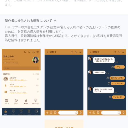
また、ご利用のLINEバージョンが最新でない場合、一部の画面デザインが異なる場合があり
ます。
制作者に提供される情報について
LINEヤフー株式会社はスタンプ/絵文字/着せかえ制作者への売上レポートの提供の
ために、お客様の購入情報を利用します。
購入日付、登録国情報は制作者から確認することができます。(お客様を直接識別可
能な情報は含まれません)