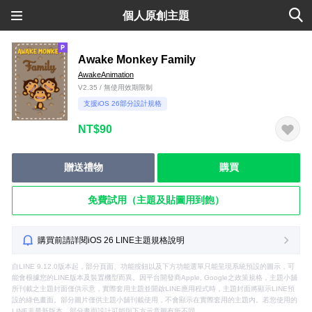
個人原創主題
Awake Monkey Family
AwakeAnimation
V2.35 / 無使用效期限制
支援iOS 26部分設計規格
NT$90
贈送禮物
購買
免費試用（主題及貼圖用到飽）
購買前請詳閱iOS 26 LINE主題規格說明
自LINE 9.12.0版本起，部分頁面、功能按鈕以及下方功能選單只能呈現系統預設的圖示，可
能會根據您的LINE版本及裝置機型而異。因平台開發商Apple, Google之政策規格，主題小舖
所刊載之主題封面僅供示意，實際套用主題並開啟LINE應用程式時，主題封面將顯示LINE預
設的綠色畫面。部分圖片僅供主題小舖刊載使用，不會顯示在實際套用的主題內。若您使用的
LINE非最新版本，部分畫面設計可能與下方示意圖有所不同。