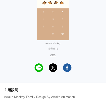
Awake Monkey
注意事項
檢舉
主題說明
Awake Monkey Family Design By Awake Animation