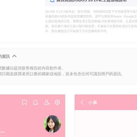
自LINE 9.12.0版本起，部分頁面、功能按鈕以及下方功能選單
根據您的LINE版本及裝置機型而異。因平台開發商Apple, Goog
主題封面僅供示意，實際套用主題並開啟LINE應用程式時，主題封面
面。部分圖片僅供主題小舖刊載使用，不會顯示在實際套用的主題內。
本，部分畫面設計可能與下方示意圖有所不同。
的資訊
買數據以提供販售報告給內容創作者。
買日期及購買者所註冊的國家或地區，並未包含任何可識別用戶的資訊。