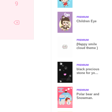
girl
Children Eye
(Happy smile
cloud theme )
black precious
stone for you
J
Polar bear and
Snowman.