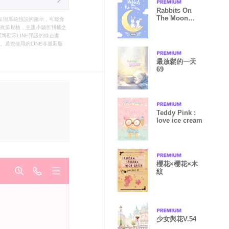
Rabbits On
The Moon
只能呈現系統預設的圖示，可能會
[BLUE] (Nan)
le之政策規格，主題小舖所刊載之
將顯示LINE預設的綠色畫
若您使用的LINE非最新版
最放鬆的一天
69
Teddy Pink :
love ice cream
櫻花×櫻花×木
紋
少女與花V.54