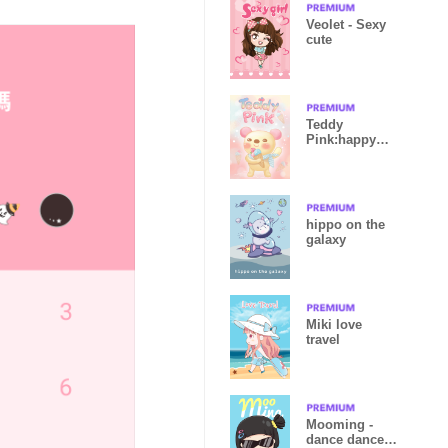
Veolet - Sexy
cute
Teddy
Pink:happy
pink
hippo on the
galaxy
Miki love
travel
Mooming -
dance dance