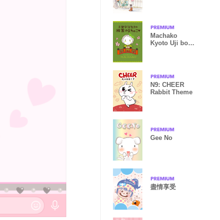
Machako
Kyoto Uji born
Matcha
N9: CHEER
Rabbit Theme
Gee No
盡情享受