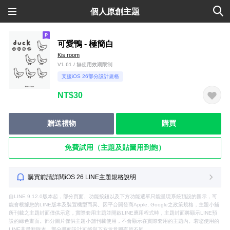
個人原創主題
可愛鴨 - 極簡白
Kis room
V1.61 / 無使用效期限制
支援iOS 26部分設計規格
NT$30
贈送禮物
購買
免費試用（主題及貼圖用到飽）
購買前請詳閱iOS 26 LINE主題規格說明
自LINE 9.12.0版本起，部分頁面、功能按鈕以及下方功能選單只能呈現系統預設的圖示，可
能會根據您的LINE版本及裝置機型而異。因平台開發商Apple, Google之政策規格，主題小舖
所刊載之主題封面僅供示意，實際套用主題並開啟LINE應用程式時，主題封面將顯示LINE預
設的綠色畫面。部分圖片僅供主題小舖刊載使用，不會顯示在實際套用的主題內。若您使用的
LINE非最新版本，部分畫面設計可能與下方示意圖有所不同。