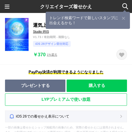
クリエイターズ着せかえ
トレンド検索ワードで新しいスタンプに
出会えるかも！
運気上昇 Lucky Blue Moon6
Studio IRIS
V1.73 / 有効期間 - 期限なし
iOS 26デザイン部分対応
￥370
1%還元
PayPay決済が利用できるようになりました
プレゼントする
購入する
LYPプレミアムで使い放題
iOS 26での着せかえ表示について
一部の画像は着せかえショップ掲載用の画像のため、実際の着せかえには適用されません。