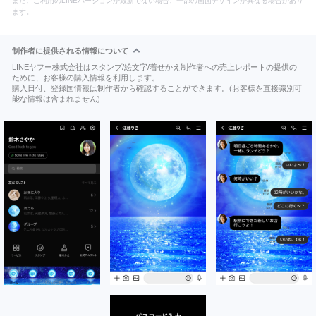
また、ご利用のLINEバージョンが最新でない場合、一部の画面デザインが異なる場合があり
ます。
制作者に提供される情報について
LINEヤフー株式会社はスタンプ/絵文字/着せかえ制作者への売上レポートの提供の
ために、お客様の購入情報を利用します。
購入日付、登録国情報は制作者から確認することができます。(お客様を直接識別可
能な情報は含まれません)