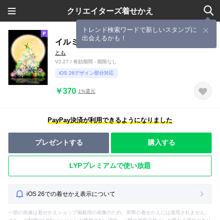
クリエイターズ着せかえ
トレンド検索ワードで新しいスタンプに
出会えるかも！
イルミネーションツリー7（満月）
とも
V2.27 / 有効期間 - 期限なし
iOS 26デザイン部分対応
￥370
1%還元
PayPay決済が利用できるようになりました
プレゼントする
購入する
LYPプレミアムで使い放題
iOS 26での着せかえ表示について
一部の画像は着せかえショップ掲載用の画像のため、実際の着せかえには適用されません。