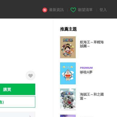
最新資訊
|
願望清單
|
登入
推薦主題
航海王～草帽海
賊團～
哆啦A夢
購買
海賊王～和之國
篇～
飽）