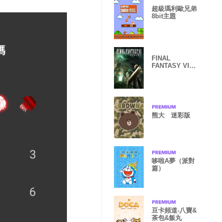
超級瑪利歐兄弟
8bit主題
FINAL
FANTASY VII
REMAKE
熊大 迷彩版
哆啦A夢（派對
篇）
豆卡頻道-八寶&
茶包&飯丸