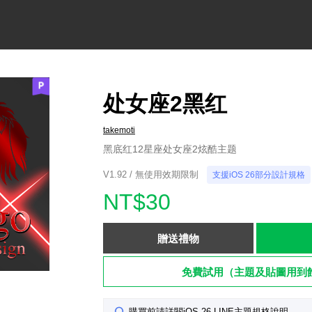
处女座2黑红
takemoti
黑底红12星座处女座2炫酷主题
V1.92 / 無使用效期限制
支援iOS 26部分設計規格
NT$30
贈送禮物
免費試用（主題及貼圖用到
購買前請詳閱iOS 26 LINE主題規格說明