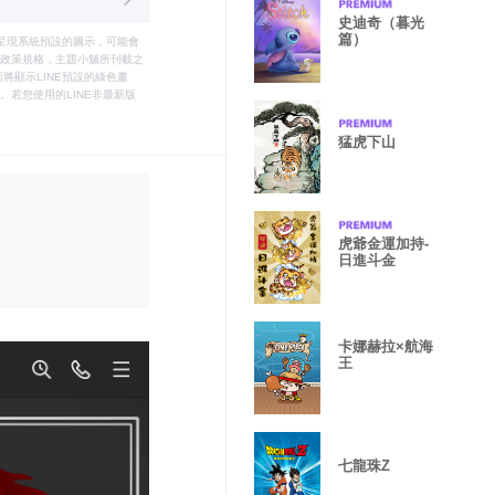
史迪奇（暮光
篇）
只能呈現系統預設的圖示，可能會
le之政策規格，主題小舖所刊載之
將顯示LINE預設的綠色畫
若您使用的LINE非最新版
猛虎下山
虎爺金運加持-
日進斗金
卡娜赫拉×航海
王
七龍珠Z