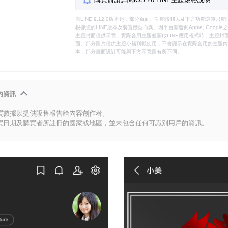
自LINE 9.12.0版本起，部分頁面、功能按鈕以及下方功能選單
根據您的LINE版本及裝置機型而異。因平台開發商Apple, Goog
主題封面僅供示意，實際套用主題並開啟LINE應用程式時，主題封面
面。部分圖片僅供主題小舖刊載使用，不會顯示在實際套用的主題內。
本，部分畫面設計可能與下方示意圖有所不同。
的資訊
買數據以提供販售報告給內容創作者。
買日期及購買者所註冊的國家或地區，並未包含任何可識別用戶的資訊。