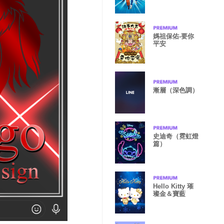
媽祖保佑-要你
平安
漸層（深色調）
史迪奇（霓虹燈
篇）
Hello Kitty 璀
璨金＆寶藍