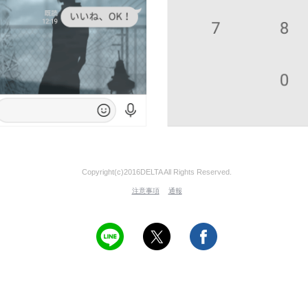
Copyright(c)2016DELTA All Rights Reserved.
注意事項
通報