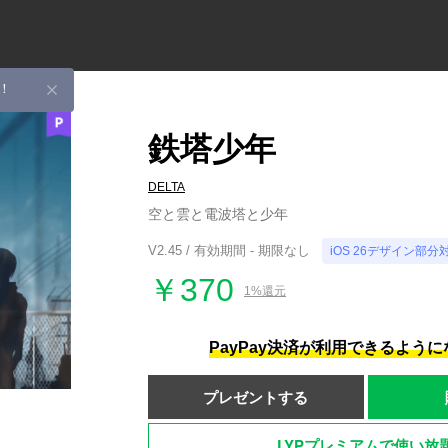
！
鉄塔少年
DELTA
空と雲と電波塔と少年
V2.45 / 有効期間 - 期限なし
iOS 26デザイン部分
￥370
1%還元
PayPay決済が利用できるよう
プレゼントする
LYPプレミアムで使い放