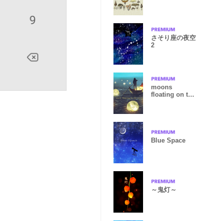
達
さそり座の夜空
2
moons
floating on the
sea
Blue Space
～鬼灯～