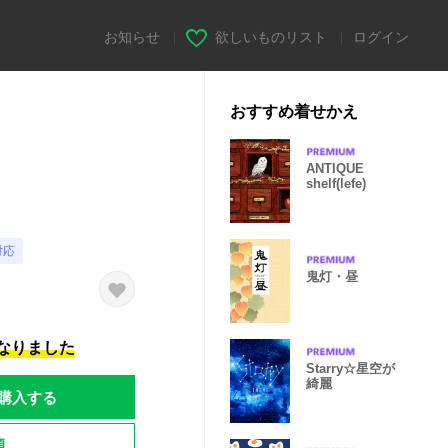
お知らせ
|
欲しいものリスト
|
ログイン
おすすめ着せかえ
ANTIQUE
shelf(lefe)
対応
鬼灯・昼
になりました
Starry☆星空が
綺麗
購入する
題