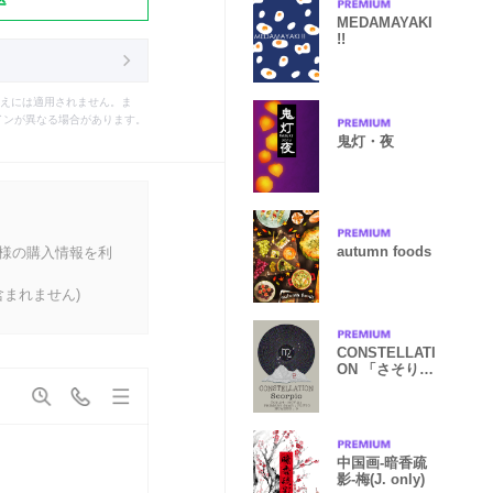
MEDAMAYAKI
!!
えには適用されません。ま
インが異なる場合があります。
鬼灯・夜
autumn foods
客様の購入情報を利
まれません)
CONSTELLATI
ON 「さそり
座」
中国画-暗香疏
影-梅(J. only)