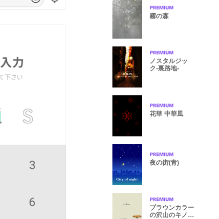
霧の森
ノスタルジッ
ク-裏路地-
花華 中華風
夜の街(青)
ブラウンカラー
の沢山のキノコ