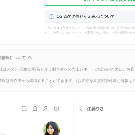
iOS 26での着せかえ表示について
一部の画像は着せかえショップ掲載用の画像のため、実際の着せか
た、ご利用のLINEバージョンが最新でない場合、一部の画面デザ
る情報について
会社はスタンプ/絵文字/着せかえ制作者への売上レポートの提供のために、お
情報は制作者から確認することができます。(お客様を直接識別可能な情報は含