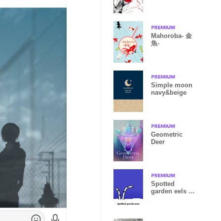
Mahoroba- 金
魚-
Simple moon
navy&beige
Geometric
Deer
Spotted
garden eels ~
チンアナゴ~