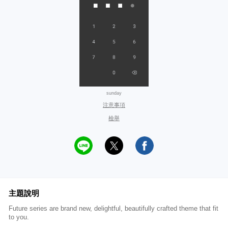
sunday
注意事項
檢舉
主題說明
Future series are brand new, delightful, beautifully crafted theme that fit
to you.