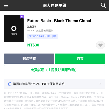
個人原創主題
Future Basic - Black Theme Global
sunday
V1.93 / 無使用效期限制
支援iOS 26部分設計規格
NT$30
贈送禮物
購買
免費試用（主題及貼圖用到飽）
購買前請詳閱iOS 26 LINE主題規格說明
自LINE 9.12.0版本起，部分頁面、功能按鈕以及下方功能選單只能呈現系統預設的圖示，可
能會根據您的LINE版本及裝置機型而異。因平台開發商Apple, Google之政策規格，主題小舖
所刊載之主題封面僅供示意，實際套用主題並開啟LINE應用程式時，主題封面將顯示LINE預
設的綠色畫面。部分圖片僅供主題小舖刊載使用，不會顯示在實際套用的主題內。若您使用的
LINE非最新版本，部分畫面設計可能與下方示意圖有所不同。