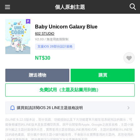
個人原創主題
Baby Unicorn Galaxy Blue
602 STUDiO
V2.03 / 無使用效期限制
支援iOS 26部分設計規格
NT$30
贈送禮物
購買
免費試用（主題及貼圖用到飽）
購買前請詳閱iOS 26 LINE主題規格說明
自LINE 9.12.0版本起，部分頁面、功能按鈕以及下方功能選單只能呈現系統預設的圖示，可
能會根據您的LINE版本及裝置機型而異。因平台開發商Apple, Google之政策規格，主題小舖
所刊載之主題封面僅供示意，實際套用主題並開啟LINE應用程式時，主題封面將顯示LINE預
設的綠色畫面。部分圖片僅供主題小舖刊載使用，不會顯示在實際套用的主題內。若您使用的
LINE非最新版本，部分畫面設計可能與下方示意圖有所不同。