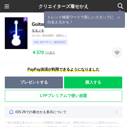
クリエイターズ着せかえ
トレンド検索ワードで新しいスタンプに
出会えるかも！
Guitar Music 5
モモノキ
V2.33 / 有効期間 - 期限なし
iOS 26デザイン部分対応
￥370
1%還元
PayPay決済が利用できるようになりました
プレゼントする
購入する
LYPプレミアムで使い放題
iOS 26での着せかえ表示について
一部の画像は着せかえショップ掲載用の画像のため、実際の着せかえには適用されません。