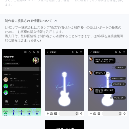
また、ご利用のLINEバージョンが最新でない場合、一部の画面デザインが異なる場合があり
ます。
制作者に提供される情報について
LINEヤフー株式会社はスタンプ/絵文字/着せかえ制作者への売上レポートの提供の
ために、お客様の購入情報を利用します。
購入日付、登録国情報は制作者から確認することができます。(お客様を直接識別可
能な情報は含まれません)