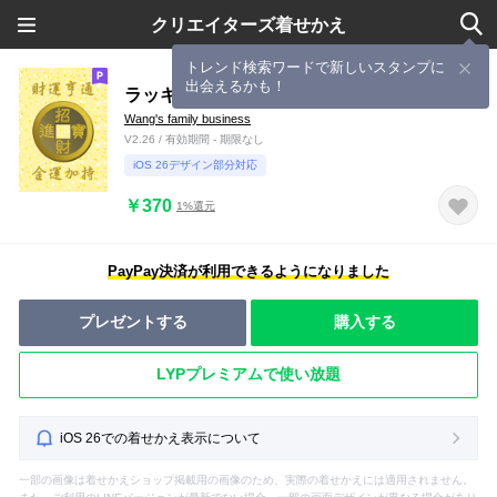
クリエイターズ着せかえ
トレンド検索ワードで新しいスタンプに
出会えるかも！
ラッキーフォーチュン金運 - 黄色
Wang's family business
V2.26 / 有効期間 - 期限なし
iOS 26デザイン部分対応
￥370
1%還元
PayPay決済が利用できるようになりました
プレゼントする
購入する
LYPプレミアムで使い放題
iOS 26での着せかえ表示について
一部の画像は着せかえショップ掲載用の画像のため、実際の着せかえには適用されません。