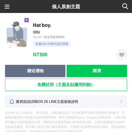
個人原創主題
Hat boy.
rinko
V2.37 / 無使用效期限制
支援iOS 26部分設計規格
NT$90
贈送禮物
購買
免費試用（主題及貼圖用到飽）
購買前請詳閱iOS 26 LINE主題規格說明
自LINE 9.12.0版本起，部分頁面、功能按鈕以及下方功能選單只能呈現系統預設的圖示，可
能會根據您的LINE版本及裝置機型而異。因平台開發商Apple, Google之政策規格，主題小舖
所刊載之主題封面僅供示意，實際套用主題並開啟LINE應用程式時，主題封面將顯示LINE預
設的綠色畫面。部分圖片僅供主題小舖刊載使用，不會顯示在實際套用的主題內。若您使用的
LINE非最新版本，部分畫面設計可能與下方示意圖有所不同。