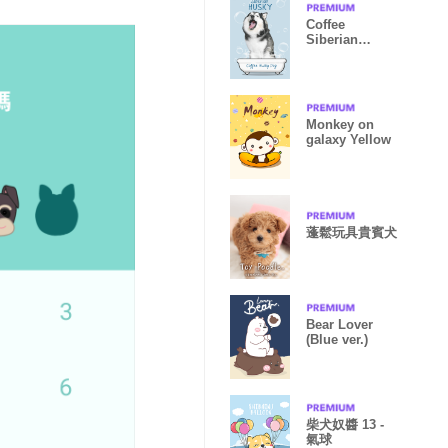
Coffee
Siberian
Husky V.1
Monkey on
galaxy Yellow
蓬鬆玩具貴賓犬
Bear Lover
(Blue ver.)
柴犬奴醬 13 -
氣球