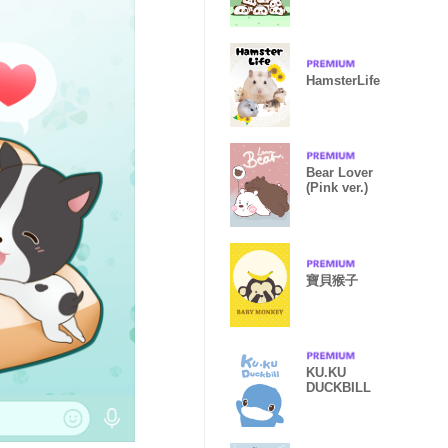
HamsterLife
Bear Lover
(Pink ver.)
寶貝猴子
KU.KU
DUCKBILL