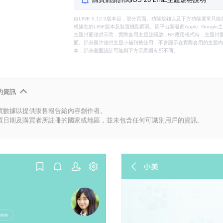
自LINE 9.12.0版本起，部分頁面、功能按鈕以及下方功能選單
根據您的LINE版本及裝置機型而異。因平台開發商Apple, Goog
主題封面僅供示意，實際套用主題並開啟LINE應用程式時，主題封面
面。部分圖片僅供主題小舖刊載使用，不會顯示在實際套用的主題內。
本，部分畫面設計可能與下方示意圖有所不同。
的資訊
買數據以提供販售報告給內容創作者。
買日期及購買者所註冊的國家或地區，並未包含任何可識別用戶的資訊。