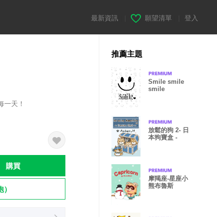
最新資訊
|
願望清單
|
登入
推薦主題
Smile smile
smile
過每一天！
放鬆的狗 2- 日
本狗寶盒 -
購買
摩羯座-星座小
熊布魯斯
飽）