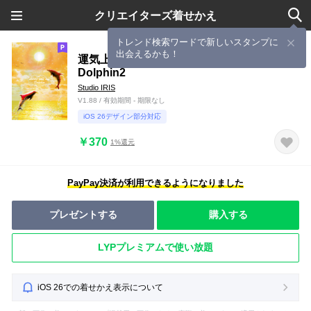
クリエイターズ着せかえ
トレンド検索ワードで新しいスタンプに
出会えるかも！
運気上昇の着替え Lucky Gold Sun
Dolphin2
Studio IRIS
V1.88 / 有効期間 - 期限なし
iOS 26デザイン部分対応
￥370
1%還元
PayPay決済が利用できるようになりました
プレゼントする
購入する
LYPプレミアムで使い放題
iOS 26での着せかえ表示について