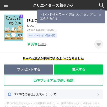
クリエイターズ着せかえ
トレンド検索ワードで新しいスタンプに
出会えるかも！
ひょこっとねこ
ねいこ
V2.32 / 有効期間 - 期限なし
iOS 26デザイン部分対応
￥370
1%還元
PayPay決済が利用できるようになりました
プレゼントする
購入する
LYPプレミアムで使い放題
iOS 26での着せかえ表示について
一部の画像は着せかえショップ掲載用の画像のため、実際の着せかえには適用されません。