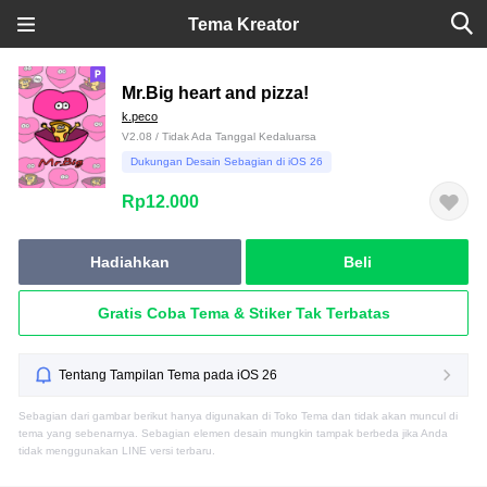
Tema Kreator
Mr.Big heart and pizza!
k.peco
V2.08 / Tidak Ada Tanggal Kedaluarsa
Dukungan Desain Sebagian di iOS 26
Rp12.000
Hadiahkan
Beli
Gratis Coba Tema & Stiker Tak Terbatas
Tentang Tampilan Tema pada iOS 26
Sebagian dari gambar berikut hanya digunakan di Toko Tema dan tidak akan muncul di
tema yang sebenarnya. Sebagian elemen desain mungkin tampak berbeda jika Anda
tidak menggunakan LINE versi terbaru.