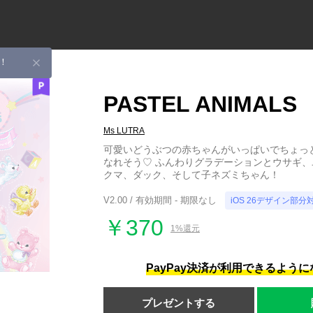
！
PASTEL ANIMALS
Ms LUTRA
可愛いどうぶつの赤ちゃんがいっぱいでちょっ
なれそう♡ ふんわりグラデーションとウサギ
クマ、ダック、そして子ネズミちゃん！
V2.00 / 有効期間 - 期限なし
iOS 26デザイン部分
￥370
1%還元
PayPay決済が利用できるよう
プレゼントする