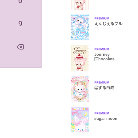
えんじぇるブル
ー
Journey
[Chocolate
ver.]
恋する白猫
sugar moon