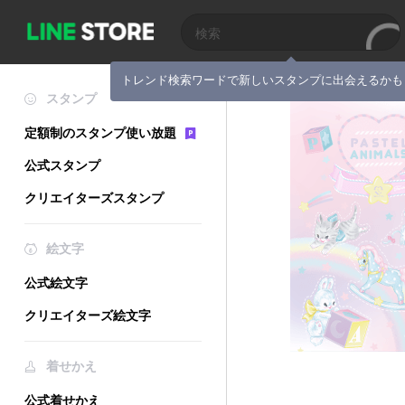
トレンド検索ワードで新しいスタンプに出会えるかも
スタンプ
定額制のスタンプ使い放題
公式スタンプ
クリエイターズスタンプ
絵文字
公式絵文字
クリエイターズ絵文字
着せかえ
公式着せかえ