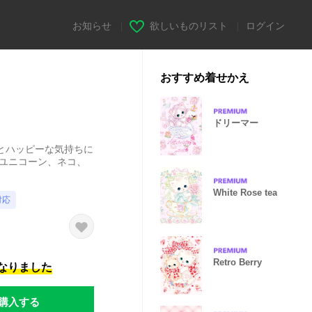
お知らせ
|
欲しいものリスト
|
ログイン
おすすめ着せかえ
ドリーマー
とハッピーな気持ちに
、ユニコーン、ネコ、
White Rose tea
対応
Retro Berry
になりました
購入する