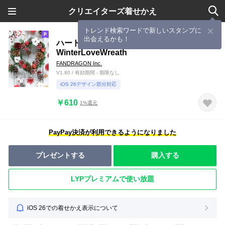
クリエイターズ着せかえ
トレンド検索ワードで新しいスタンプに
出会えるかも！
ハートのフラワーリース～
WinterLoveWreath
FANDRAGON Inc.
V1.80 / 有効期間 - 期限なし
iOS 26デザイン部分対応
￥610
1%還元
PayPay決済が利用できるようになりました
プレゼントする
購入する
LYPプレミアムで使い放題
iOS 26での着せかえ表示について