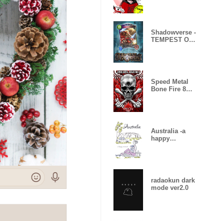
Shadowverse -
TEMPEST OF
THE GODS
Speed Metal
Bone Fire 8
Skull Fire
Australia -a
happy
moment-
radaokun dark
mode ver2.0