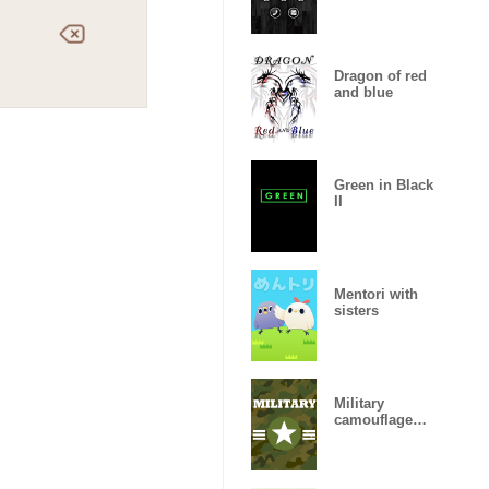
Dragon of red
and blue
Green in Black
II
Mentori with
sisters
Military
camouflage
ARMY