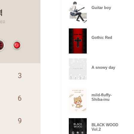
Guitar boy
Gothic Red
A snowy day
mild-fluffy-
Shiba-inu
BLACK WOOD
Vol.2