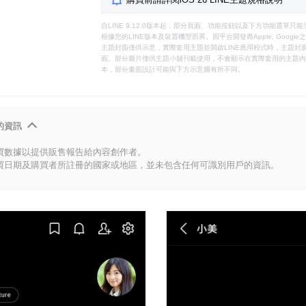
自LINE 9.12.0版本起，部分頁面、功能按鈕以及下方功能選單
根據您的LINE版本及裝置機型而異。因平台開發商Apple, Goog
主題封面僅供示意，實際套用主題並開啟LINE應用程式時，主題封面
面。部分圖片僅供主題小舖刊載使用，不會顯示在實際套用的主題內。
本，部分畫面設計可能與下方示意圖有所不同。
的資訊
買數據以提供販售報告給內容創作者。
買日期及購買者所註冊的國家或地區，並未包含任何可識別用戶的資訊。