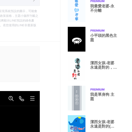
我最愛老婆-永
不分離
只能呈現系統預設的圖示，可能會
le之政策規格，主題小舖所刊載之
將顯示LINE預設的綠色畫
若您使用的LINE非最新版
小平頭的黑色主
題
潔西女孩-老婆
永遠是對的，老
婆最大!
我是單身狗 主
題
潔西女孩-老婆
永遠是對的(可
愛動物)