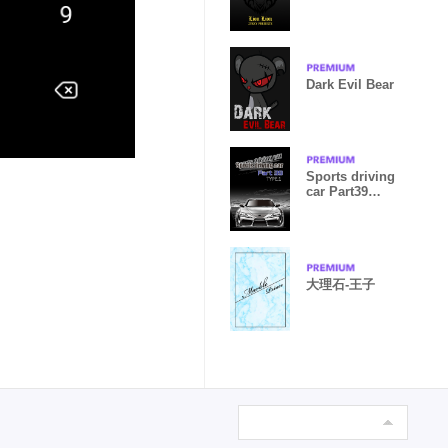
Dark Evil Bear
Sports driving
car Part39
TYPE.1
大理石-王子