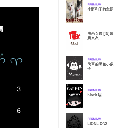
小野和子的主題
潔西女孩-[徵]氣
質女友
簡單的黑色小猴
子
black 喵~
LIONLION2