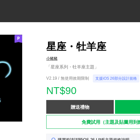
星座・牡羊座
小豬豬
「星座系列・牡羊座主題」
V2.19 / 無使用效期限制
支援iOS 26部分設計規格
NT$90
贈送禮物
免費試用（主題及貼圖用到
購買前請詳閱iOS 26 LINE主題規格說明