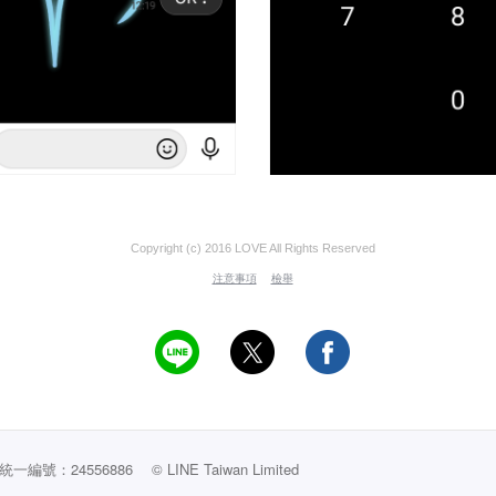
Copyright (c) 2016 LOVE All Rights Reserved
注意事項
檢舉
編號：24556886
© LINE Taiwan Limited