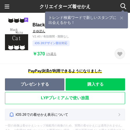
クリエイターズ着せかえ
トレンド検索ワードで新しいスタンプに
出会えるかも！
Black White Cat
まゆぽん
V2.40 / 有効期間 - 期限なし
iOS 26デザイン部分対応
￥370
1%還元
PayPay決済が利用できるようになりました
プレゼントする
購入する
LYPプレミアムで使い放題
iOS 26での着せかえ表示について
一部の画像は着せかえショップ掲載用の画像のため、実際の着せかえには適用されません。