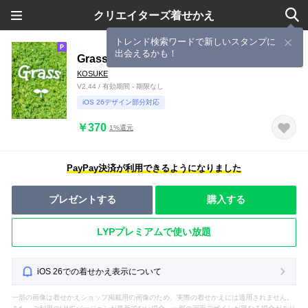
クリエイターズ着せかえ
トレンド検索ワードで新しいスタンプに
出会えるかも！
Grass
KOSUKE
V2.44 / 有効期間 - 期限なし
iOS 26デザイン部分対応
￥370
1%還元
PayPay決済が利用できるようになりました
プレゼントする
購入する
LYPプレミアムで使い放題
iOS 26での着せかえ表示について
一部の画像は着せかえショップ掲載用の画像のため、実際の着せかえには適用されません。