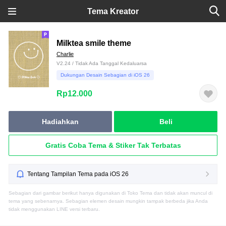
Tema Kreator
Milktea smile theme
Charlie
V2.24 / Tidak Ada Tanggal Kedaluarsa
Dukungan Desain Sebagian di iOS 26
Rp12.000
Hadiahkan
Beli
Gratis Coba Tema & Stiker Tak Terbatas
Tentang Tampilan Tema pada iOS 26
Sebagian dari gambar berikut hanya digunakan di Toko Tema dan tidak akan muncul di
tema yang sebenarnya. Sebagian elemen desain mungkin tampak berbeda jika Anda
tidak menggunakan LINE versi terbaru.