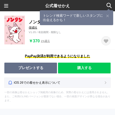
公式着せかえ
トレンド検索ワードで新しいスタンプに
出会えるかも！
ノンタン
偕成社
V1.05 / 有効期間 - 期限なし
￥370
1%還元
PayPay決済が利用できるようになりました
プレゼントする
購入する
iOS 26での着せかえ表示について
一部の画像は着せかえショップ掲載用の画像のため、実際の着せかえには適用されません。
また、ご利用のLINEバージョンが最新でない場合、一部の画面デザインが異なる場合があり
ます。