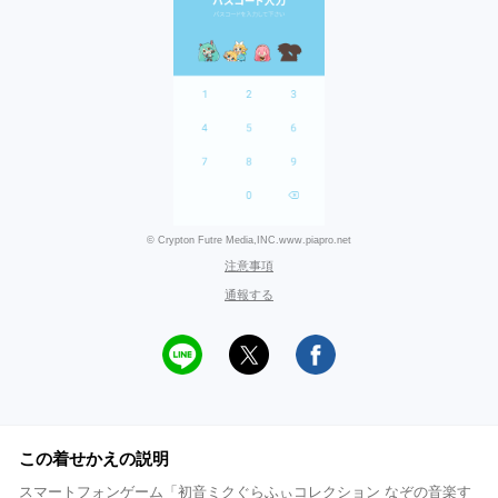
© Crypton Futre Media,INC.www.piapro.net
注意事項
通報する
この着せかえの説明
スマートフォンゲーム「初音ミクぐらふぃコレクション なぞの音楽す