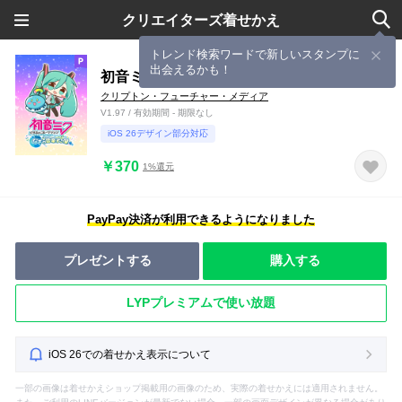
クリエイターズ着せかえ
トレンド検索ワードで新しいスタンプに
出会えるかも！
初音ミク ぐらふぃコレクション
クリプトン・フューチャー・メディア
V1.97 / 有効期間 - 期限なし
iOS 26デザイン部分対応
￥370
1%還元
PayPay決済が利用できるようになりました
プレゼントする
購入する
LYPプレミアムで使い放題
iOS 26での着せかえ表示について
一部の画像は着せかえショップ掲載用の画像のため、実際の着せかえには適用されません。