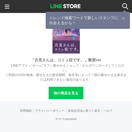
トレンド検索ワードで新しいスタンプに
出会えるかも！
「古見さんは、コミュ症です。」教室ver
「LINEアプリ＞”ホーム”タブ＞着せかえショップ」からダウンロードしてくださ
い。
ご利用のOSや地域、着せかえの提供期間、条件等によって一部の着せかえは表示ま
たは利用できない場合があります。
他の商品を見る
|
|
|
利用規約
プライバシーポリシー
資金決済法に基づく表示
ヘルプ
©
LY Corporation