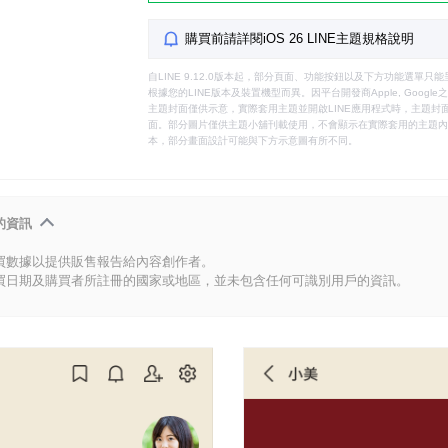
購買前請詳閱iOS 26 LINE主題規格說明
自LINE 9.12.0版本起，部分頁面、功能按鈕以及下方功能選單
根據您的LINE版本及裝置機型而異。因平台開發商Apple, Goog
主題封面僅供示意，實際套用主題並開啟LINE應用程式時，主題封面
面。部分圖片僅供主題小舖刊載使用，不會顯示在實際套用的主題內。
本，部分畫面設計可能與下方示意圖有所不同。
的資訊
買數據以提供販售報告給內容創作者。
買日期及購買者所註冊的國家或地區，並未包含任何可識別用戶的資訊。