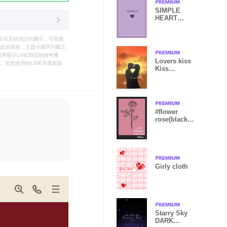
SIMPLE
HEART
=purple2=
只能呈現系統預設的圖示，可能會
le之政策規格，主題小舖所刊載之
將顯示LINE預設的綠色畫
Lovers kiss
若您使用的LINE非最新版
Kiss
version1.1
#flower
rose(black
pink)
Girly cloth
Starry Sky
DARK