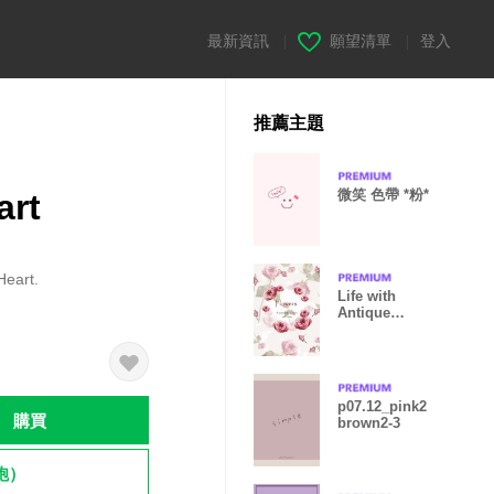
最新資訊
|
願望清單
|
登入
推薦主題
微笑 色帶 *粉*
art
Heart.
Life with
Antique
Flower
Rose14.
p07.12_pink2
購買
brown2-3
飽）