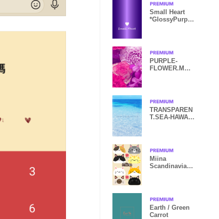
Small Heart
*GlossyPurple
9*
PURPLE-
FLOWER.MEK
YM 6
TRANSPAREN
T.SEA-HAWAII
26
Miina
Scandinavian
cute cat3
Earth / Green
Carrot