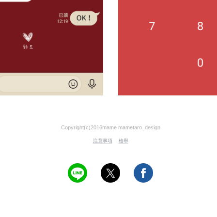
Copyright(c)2016mame mametaro_design
注意事項
檢舉