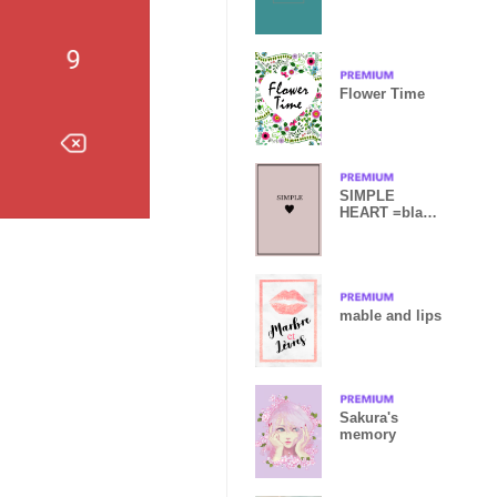
Flower Time
SIMPLE
HEART =black
rosepurple=
mable and lips
Sakura's
memory