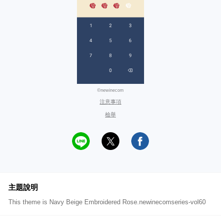
©newinecom
注意事項
檢舉
主題說明
This theme is Navy Beige Embroidered Rose.newinecomseries-vol60