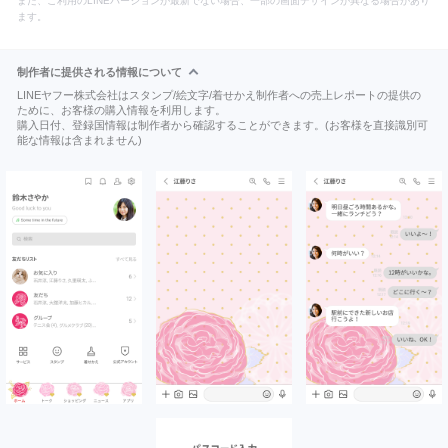
また、ご利用のLINEバージョンが最新でない場合、一部の画面デザインが異なる場合があり
ます。
制作者に提供される情報について
LINEヤフー株式会社はスタンプ/絵文字/着せかえ制作者への売上レポートの提供の
ために、お客様の購入情報を利用します。
購入日付、登録国情報は制作者から確認することができます。(お客様を直接識別可
能な情報は含まれません)