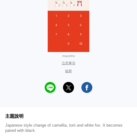
mayurimu
注意事項
檢舉
主題說明
Japanese style change of camellia, torii and white fox. It becomes
paired with black.