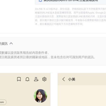
自LINE 9.12.0版本起，部分頁面、功能按鈕以及下方功能選單
根據您的LINE版本及裝置機型而異。因平台開發商Apple, Goog
主題封面僅供示意，實際套用主題並開啟LINE應用程式時，主題封面
面。部分圖片僅供主題小舖刊載使用，不會顯示在實際套用的主題內。
本，部分畫面設計可能與下方示意圖有所不同。
的資訊
買數據以提供販售報告給內容創作者。
買日期及購買者所註冊的國家或地區，並未包含任何可識別用戶的資訊。