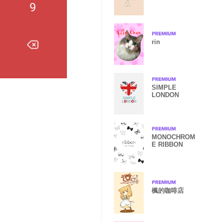
rin
SIMPLE
LONDON
MONOCHROM
E RIBBON
楓的咖啡店