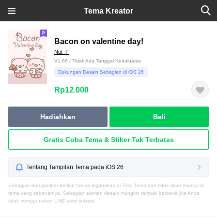
Tema Kreator
Bacon on valentine day!
Nut_F
V1.66 / Tidak Ada Tanggal Kedaluarsa
Dukungan Desain Sebagian di iOS 26
Rp12.000
Hadiahkan
Beli
Gratis Coba Tema & Stiker Tak Terbatas
Tentang Tampilan Tema pada iOS 26
Sebagian dari gambar berikut hanya digunakan di Toko Tema dan tidak akan muncul di
tema yang sebenarnya. Sebagian elemen desain mungkin tampak berbeda jika Anda
tidak menggunakan LINE versi terbaru.