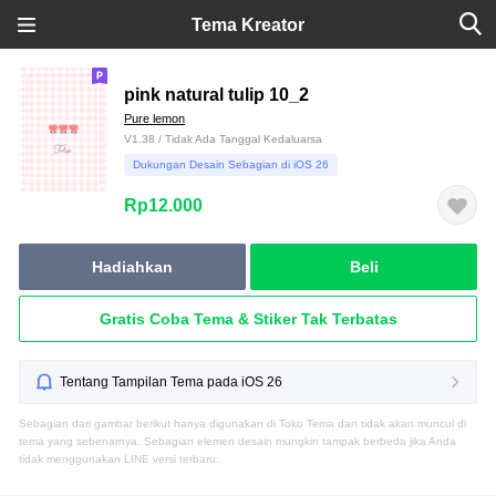
Tema Kreator
pink natural tulip 10_2
Pure lemon
V1.38 / Tidak Ada Tanggal Kedaluarsa
Dukungan Desain Sebagian di iOS 26
Rp12.000
Hadiahkan
Beli
Gratis Coba Tema & Stiker Tak Terbatas
Tentang Tampilan Tema pada iOS 26
Sebagian dari gambar berikut hanya digunakan di Toko Tema dan tidak akan muncul di
tema yang sebenarnya. Sebagian elemen desain mungkin tampak berbeda jika Anda
tidak menggunakan LINE versi terbaru.