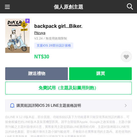
個人原創主題
backpack girl...Biker.
Pitzuya
V2.24 / 無使用效期限制
支援iOS 26部分設計規格
NT$30
贈送禮物
購買
免費試用（主題及貼圖用到飽）
購買前請詳閱iOS 26 LINE主題規格說明
自LINE 9.12.0版本起，部分頁面、功能按鈕以及下方功能選單只能呈現系統預設的圖示，可
能會根據您的LINE版本及裝置機型而異。因平台開發商Apple, Google之政策規格，主題小舖
所刊載之主題封面僅供示意，實際套用主題並開啟LINE應用程式時，主題封面將顯示LINE預
設的綠色畫面。部分圖片僅供主題小舖刊載使用，不會顯示在實際套用的主題內。若您使用的
LINE非最新版本，部分畫面設計可能與下方示意圖有所不同。