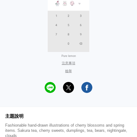
Pure lemon
注意事項
檢舉
主題說明
Fashionable hand-drawn illustrations of cherry blossoms and spring
items. Sakura tea, cherry sweets, dumplings, tea, bears, nightingale,
clouds