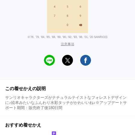
©'76, ’79, '84, '85, '88, '89, '90, '92, '93, '96, '01, '20 SANRIOⒽ
注意事項
この着せかえの説明
サンリオキャラクターズがナチュラルテイストなフォレストデザイン
に♪絵本みたいなふんわり水彩タッチがかわいいね♪※アップデートサ
ポート期間：販売終了後180日間
おすすめ着せかえ