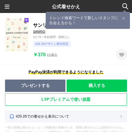
公式着せかえ
トレンド検索ワードで新しいスタンプに
出会えるかも！
サンリオキャラクターズ フォレスト
SANRIO
V2.76 / 有効期間 - 期限なし
iOS 26デザイン部分対応
￥370
1%還元
PayPay決済が利用できるようになりました
プレゼントする
購入する
LYPプレミアムで使い放題
iOS 26での着せかえ表示について
一部の画像は着せかえショップ掲載用の画像のため、実際の着せかえには適用されません。