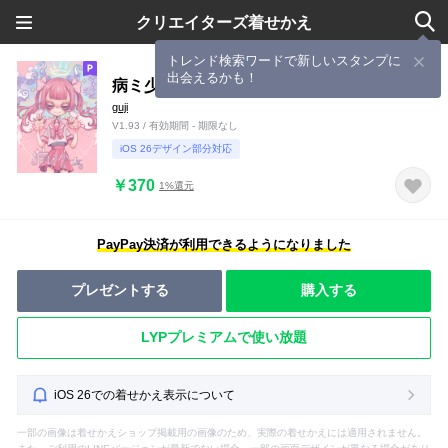
クリエイターズ着せかえ
トレンド検索ワードで新しいスタンプに
出会えるかも！
病ミ少女3
guji
V1.93 / 有効期間 - 期限なし
iOS 26デザイン部分対応
￥370
1%還元
PayPay決済が利用できるようになりました
プレゼントする
購入する
LYPプレミアムで使い放題
iOS 26での着せかえ表示について
一部の画像は着せかえショップ掲載用の画像のため、実際の着せかえには適用されません。