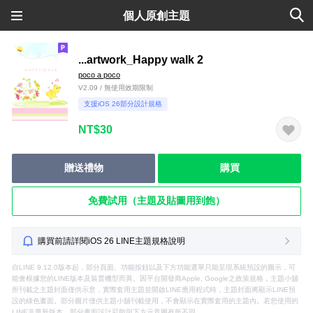
個人原創主題
...artwork_Happy walk 2
poco a poco
V2.09 / 無使用效期限制
支援iOS 26部分設計規格
NT$30
贈送禮物
購買
免費試用（主題及貼圖用到飽）
購買前請詳閱iOS 26 LINE主題規格說明
自LINE 9.12.0版本起，部分頁面、功能按鈕以及下方功能選單只能呈現系統預設的圖示，可
能會根據您的LINE版本及裝置機型而異。因平台開發商Apple, Google之政策規格，主題小舖
所刊載之主題封面僅供示意，實際套用主題並開啟LINE應用程式時，主題封面將顯示LINE預
設的綠色畫面。部分圖片僅供主題小舖刊載使用，不會顯示在實際套用的主題內。若您使用的
LINE非最新版本，部分畫面設計可能與下方示意圖有所不同。