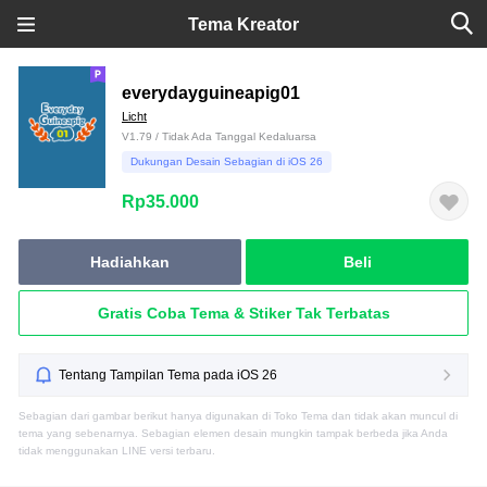
Tema Kreator
everydayguineapig01
Licht
V1.79 / Tidak Ada Tanggal Kedaluarsa
Dukungan Desain Sebagian di iOS 26
Rp35.000
Hadiahkan
Beli
Gratis Coba Tema & Stiker Tak Terbatas
Tentang Tampilan Tema pada iOS 26
Sebagian dari gambar berikut hanya digunakan di Toko Tema dan tidak akan muncul di
tema yang sebenarnya. Sebagian elemen desain mungkin tampak berbeda jika Anda
tidak menggunakan LINE versi terbaru.