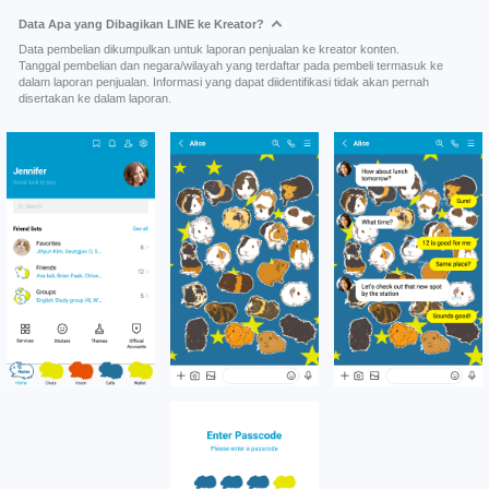
Data Apa yang Dibagikan LINE ke Kreator?
Data pembelian dikumpulkan untuk laporan penjualan ke kreator konten.
Tanggal pembelian dan negara/wilayah yang terdaftar pada pembeli termasuk ke
dalam laporan penjualan. Informasi yang dapat diidentifikasi tidak akan pernah
disertakan ke dalam laporan.