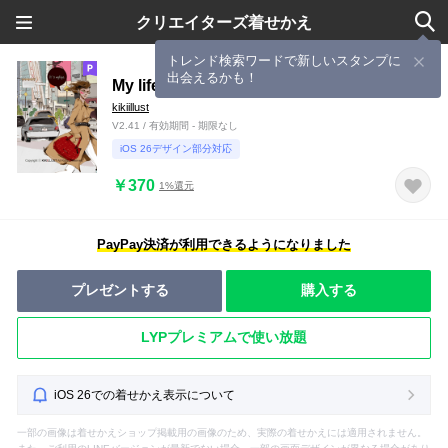
クリエイターズ着せかえ
トレンド検索ワードで新しいスタンプに
出会えるかも！
My life.
kikiillust
V2.41 / 有効期間 - 期限なし
iOS 26デザイン部分対応
￥370
1%還元
PayPay決済が利用できるようになりました
プレゼントする
購入する
LYPプレミアムで使い放題
iOS 26での着せかえ表示について
一部の画像は着せかえショップ掲載用の画像のため、実際の着せかえには適用されません。