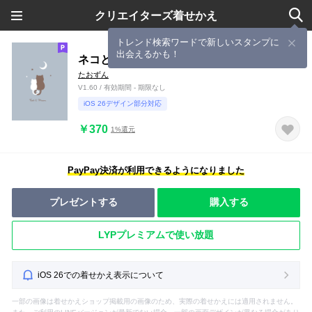
クリエイターズ着せかえ
トレンド検索ワードで新しいスタンプに
出会えるかも！
ネコと月. ブルーベージュ。
たおずん
V1.60 / 有効期間 - 期限なし
iOS 26デザイン部分対応
￥370
1%還元
PayPay決済が利用できるようになりました
プレゼントする
購入する
LYPプレミアムで使い放題
iOS 26での着せかえ表示について
一部の画像は着せかえショップ掲載用の画像のため、実際の着せかえには適用されません。