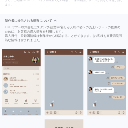
また、ご利用のLINEバージョンが最新でない場合、一部の画面デザインが異なる場合があり
ます。
制作者に提供される情報について
LINEヤフー株式会社はスタンプ/絵文字/着せかえ制作者への売上レポートの提供の
ために、お客様の購入情報を利用します。
購入日付、登録国情報は制作者から確認することができます。(お客様を直接識別可
能な情報は含まれません)