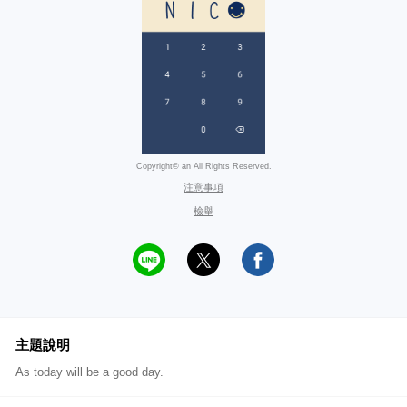
Copyright© an All Rights Reserved.
注意事項
檢舉
主題說明
As today will be a good day.