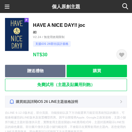
個人原創主題
HAVE A NICE DAY!! joc
an
V2.24 / 無使用效期限制
支援iOS 26部分設計規格
NT$30
贈送禮物
購買
免費試用（主題及貼圖用到飽）
購買前請詳閱iOS 26 LINE主題規格說明
自LINE 9.12.0版本起，部分頁面、功能按鈕以及下方功能選單只能呈現系統預設的圖示，可
能會根據您的LINE版本及裝置機型而異。因平台開發商Apple, Google之政策規格，主題小舖
所刊載之主題封面僅供示意，實際套用主題並開啟LINE應用程式時，主題封面將顯示LINE預
設的綠色畫面。部分圖片僅供主題小舖刊載使用，不會顯示在實際套用的主題內。若您使用的
LINE非最新版本，部分畫面設計可能與下方示意圖有所不同。