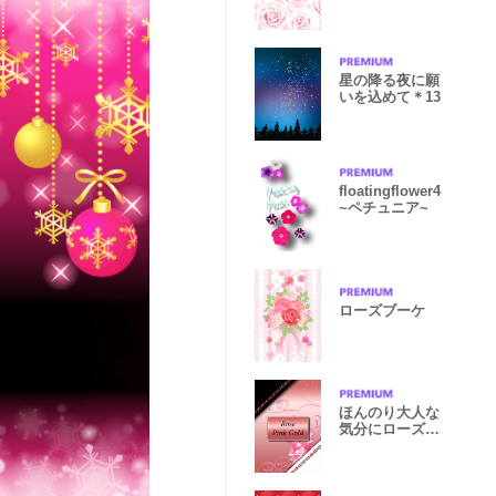
星の降る夜に願
いを込めて＊13
floatingflower4
~ペチュニア~
ローズブーケ
ほんのり大人な
気分にローズピ
ンクゴールド