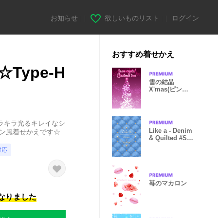
お知らせ
|
欲しいものリスト
|
ログイン
おすすめ着せかえ
ype-H
雪の結晶
X'mas(ピンク)
＠冬特集
ラキラ光るキレイなシ
Like a - Denim
オン風着せかえです☆
& Quilted #Sky
#オトナ
対応
苺のマカロン
になりました