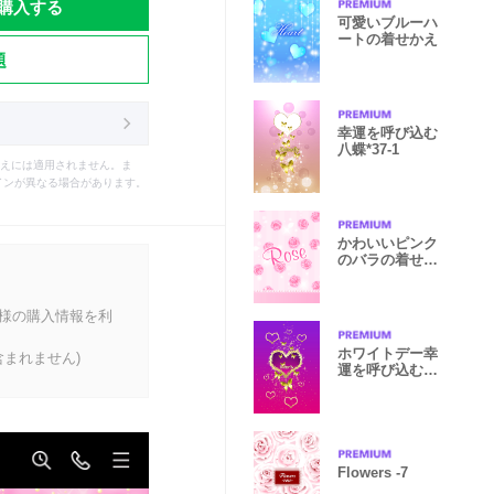
購入する
可愛いブルーハ
ートの着せかえ
題
幸運を呼び込む
八蝶*37-1
えには適用されません。ま
インが異なる場合があります。
かわいいピンク
のバラの着せか
え
客様の購入情報を利
ホワイトデー幸
まれません)
運を呼び込む八
蝶*82
Flowers -7