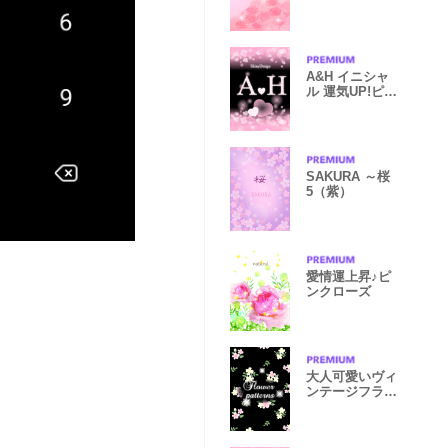
A&H イニシャ
ル 運気UP!ピン
クハート
SAKURA ～桜
5（紫）
愛情運上昇♪ピ
ンクローズ
大人可愛いヴィ
ンテージフラワ
ー-黒+ピンク