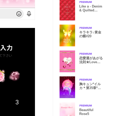
Like a - Denim
& Quilted
#Red
キラキラ♪黄金
の蝶#20
恋愛運があがる
法則★Love
heart.19-1.
胸キュン*イル
カ＊第35章*ピ
ンク
Beautiful
Rose5