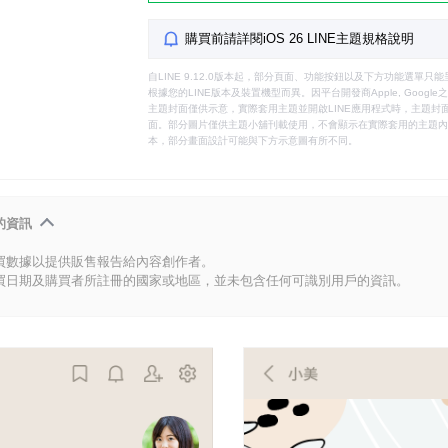
購買前請詳閱iOS 26 LINE主題規格說明
自LINE 9.12.0版本起，部分頁面、功能按鈕以及下方功能選單
根據您的LINE版本及裝置機型而異。因平台開發商Apple, Goog
主題封面僅供示意，實際套用主題並開啟LINE應用程式時，主題封面
面。部分圖片僅供主題小舖刊載使用，不會顯示在實際套用的主題內。
本，部分畫面設計可能與下方示意圖有所不同。
的資訊
買數據以提供販售報告給內容創作者。
買日期及購買者所註冊的國家或地區，並未包含任何可識別用戶的資訊。