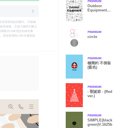
Outdoor
Equipment
Theme(white
Ver.)
只能呈現系統預設的圖示，可能會
le之政策規格，主題小舖所刊載之
將顯示LINE預設的綠色畫
若您使用的LINE非最新版
circle
極簡約˙不倒翁
(藍色)
- 聖誕節 - (Red
ver.)
SIMPLE(black
green)V.1625b