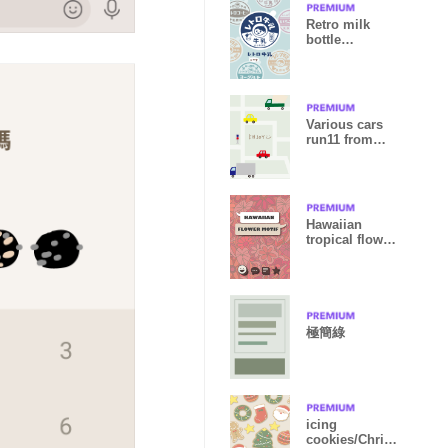
Retro milk
bottle
lids/white
Various cars
run11 from
Japan
Hawaiian
tropical flower
style (red) :)
極簡綠
icing
cookies/Christ