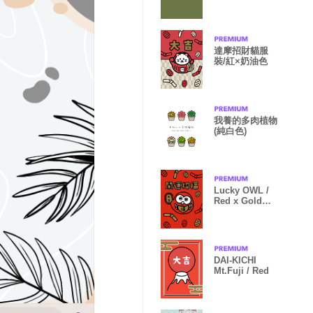
達摩招財貓服
裝/紅×奶油色
我養的多肉植物
(純白色)
Lucky OWL /
Red x Gold
ver.
DAI-KICHI
Mt.Fuji / Red