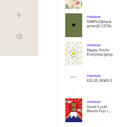
mas(beige)
SIMPLE(black
green)V.1371b
Happy Smile
Everyday:)gray
631.25_B/W3-3
Good Luck!
Mount Fuji /
Red x Navy